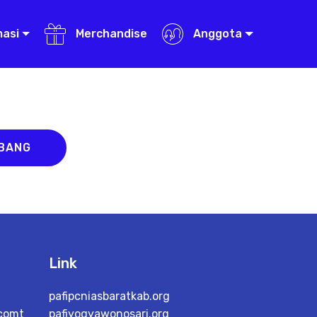
masi
Merchandise
Anggota
ABANG
Link
pafipcniasbaratkab.org
.comt
pafiyogyawonosari.org