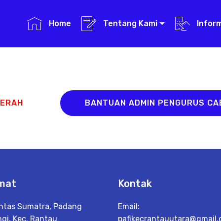
Home
Tentang Kami
Infor
AERAH
BANTUAN ADMIN PENGURUS C
mat
Kontak
Lintas Sumatra, Padang
Email:
gi, Kec. Rantau
pafikecrantauutara@gmail