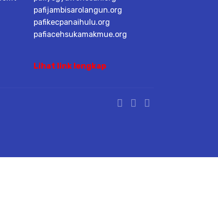
pafijambisarolangun.org
pafikecpanaihulu.org
pafiacehsukamakmue.org
Lihat link lengkap