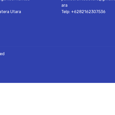
ara
tera Utara
Telp: +6282162307536
ved